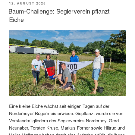
VERÖFFENTLICHT
12. AUGUST 2025
AM
Baum-Challenge: Seglerverein pflanzt
Eiche
Eine kleine Eiche wächst seit einigen Tagen auf der
Norderneyer Bügermeisterwiese. Gepflanzt wurde sie von
Vorstandmitgliedern des Seglervereins Norderney. Gerd
Neunaber, Torsten Kruse, Markus Forner sowie Hiltrud und
Heiko Hoffmann haben damit eine Aufgabe erfüllt, die ihnen