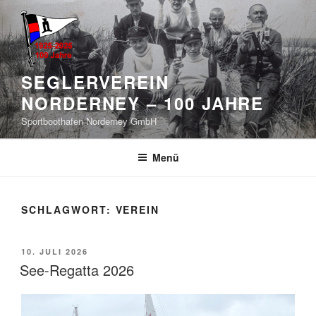
Zum
Inhalt
springen
SEGLERVEREIN
NORDERNEY – 100 JAHRE
Sportboothafen Norderney GmbH
Menü
SCHLAGWORT:
VEREIN
VERÖFFENTLICHT
10. JULI 2026
AM
See-Regatta 2026