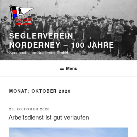
Zum
Inhalt
springen
SEGLERVEREIN
NORDERNEY – 100 JAHRE
Sportboothafen Norderney GmbH
Menü
MONAT:
OKTOBER 2020
VERÖFFENTLICHT
28. OKTOBER 2020
AM
Arbeitsdienst ist gut verlaufen