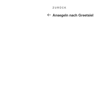
Beitragsnavigation
Vorheriger
ZURÜCK
Beitrag
Ansegeln nach Greetsiel