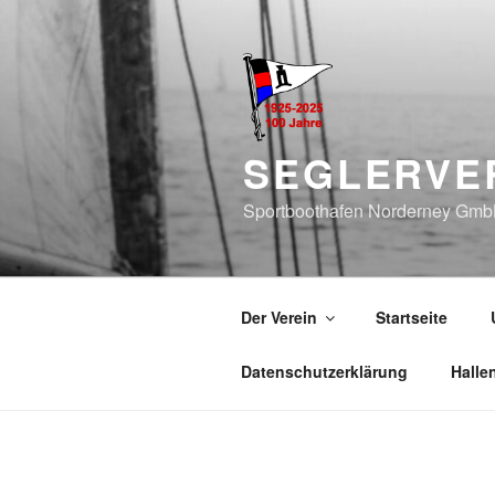
Zum
Inhalt
springen
SEGLERVER
Sportboothafen Norderney Gm
Der Verein
Startseite
Datenschutzerklärung
Halle