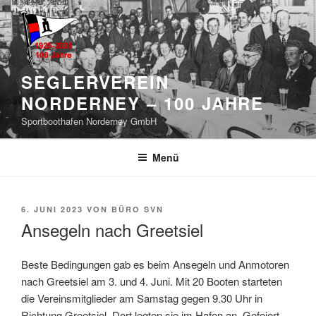
Zum
Inhalt
springen
SEGLERVEREIN
NORDERNEY – 100 JAHRE
Sportboothafen Norderney GmbH
Menü
VERÖFFENTLICHT
6. JUNI 2023
VON
BÜRO SVN
AM
Ansegeln nach Greetsiel
Beste Bedingungen gab es beim Ansegeln und Anmotoren
nach Greetsiel am 3. und 4. Juni. Mit 20 Booten starteten
die Vereinsmitglieder am Samstag gegen 9.30 Uhr in
Richtung Greetsiel. Dort legten sie im Hafen an. Gefeiert