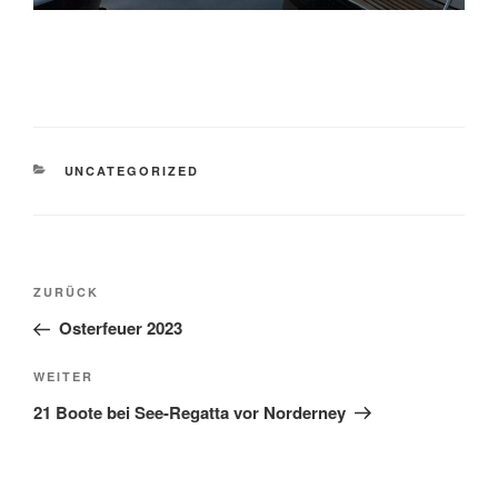
KATEGORIEN
UNCATEGORIZED
Beitragsnavigation
Vorheriger
ZURÜCK
Beitrag
Osterfeuer 2023
Nächster
WEITER
Beitrag
21 Boote bei See-Regatta vor Norderney