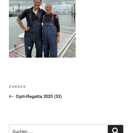
Beitragsnavigation
Vorheriger
ZURÜCK
Beitrag
Opti-Regatta 2025 (53)
Suche
Suche