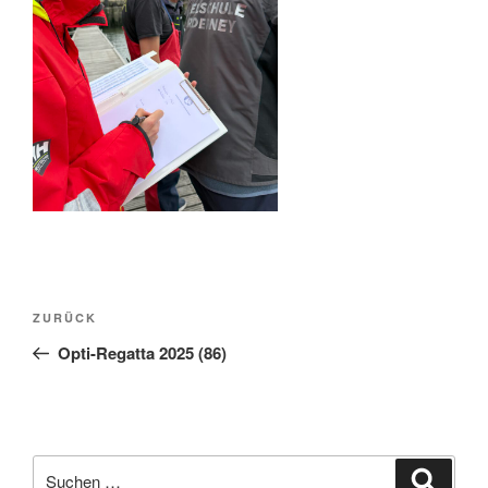
Beitragsnavigation
Vorheriger
ZURÜCK
Beitrag
Opti-Regatta 2025 (86)
Suche
Suche