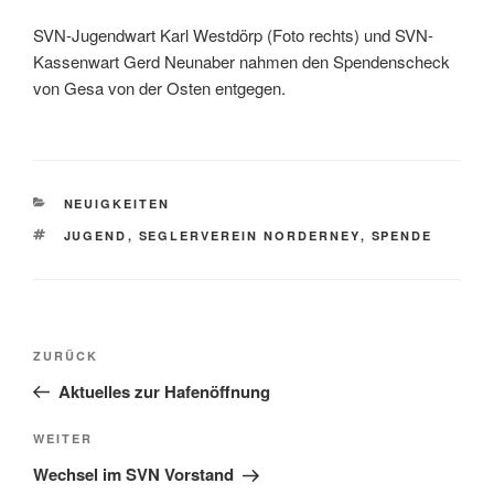
SVN-Jugendwart Karl Westdörp (Foto rechts) und SVN-
Kassenwart Gerd Neunaber nahmen den Spendenscheck
von Gesa von der Osten entgegen.
KATEGORIEN
NEUIGKEITEN
SCHLAGWÖRTER
JUGEND
,
SEGLERVEREIN NORDERNEY
,
SPENDE
Beitragsnavigation
Vorheriger
ZURÜCK
Beitrag
Aktuelles zur Hafenöffnung
Nächster
WEITER
Beitrag
Wechsel im SVN Vorstand