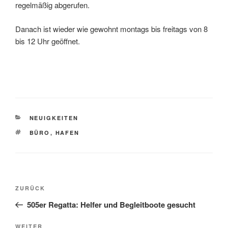
regelmäßig abgerufen.
Danach ist wieder wie gewohnt montags bis freitags von 8
bis 12 Uhr geöffnet.
KATEGORIEN
NEUIGKEITEN
SCHLAGWÖRTER
BÜRO
,
HAFEN
Beitragsnavigation
Vorheriger
ZURÜCK
Beitrag
505er Regatta: Helfer und Begleitboote gesucht
Nächster
WEITER