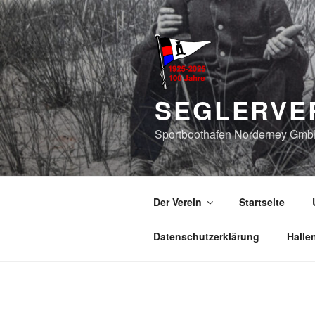
Zum
Inhalt
springen
SEGLERVER
Sportboothafen Norderney Gm
Der Verein
Startseite
Datenschutzerklärung
Halle