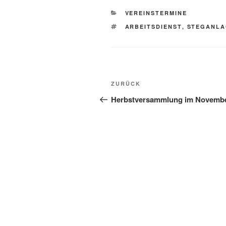
KATEGORIEN
VEREINSTERMINE
SCHLAGWÖRTER
ARBEITSDIENST
,
STEGANL
Beitragsnavigation
Vorheriger
ZURÜCK
Beitrag
Herbstversammlung im Novemb